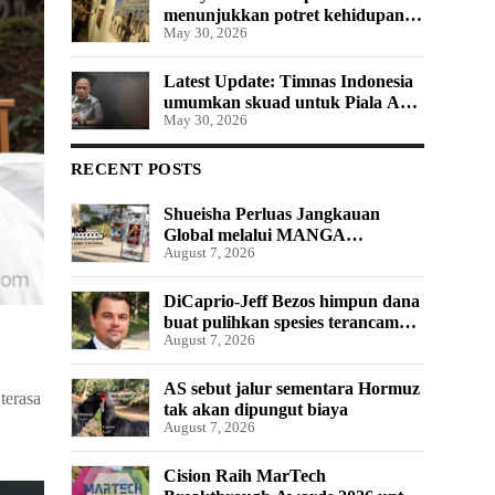
menunjukkan potret kehidupan di
May 30, 2026
Al Quds
Latest Update: Timnas Indonesia
umumkan skuad untuk Piala AFF
May 30, 2026
U19 2026
RECENT POSTS
Shueisha Perluas Jangkauan
Global melalui MANGA
August 7, 2026
MILLION, Platform Manga yang
Tersedia dalam 100 Bahasa
DiCaprio-Jeff Bezos himpun dana
buat pulihkan spesies terancam
August 7, 2026
punah
AS sebut jalur sementara Hormuz
terasa
tak akan dipungut biaya
August 7, 2026
Cision Raih MarTech