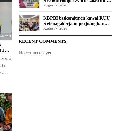
Breakthrough Awards 2026 untuk
August 7, 2026
Pemantauan dan Analisis Media
Sosial, Distribusi Siaran Pers, dan
AEO
KBPBI betkomitmen kawal RUU
Ketenagakerjaan perjuangkan
August 7, 2026
hak pekerja
RECENT COMMENTS
g
 BTN
No comments yet.
Tiworo
rta
ka
ar…