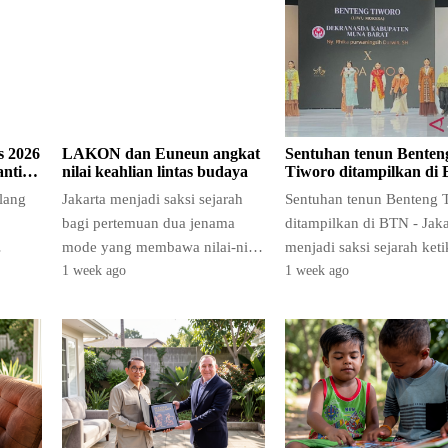
s 2026
LAKON dan Euneun angkat
Sentuhan tenun Benten
anti
nilai keahlian lintas budaya
Tiworo ditampilkan di
 ke-
IFW 2026
Ulang
Jakarta menjadi saksi sejarah
Sentuhan tenun Benteng 
bagi pertemuan dua jenama
ditampilkan di BTN - Jaka
mode yang membawa nilai-nilai
menjadi saksi sejarah keti
us
keindahan dari benua berbeda.
kain tenun khas Sulawesi
1 week ago
1 week ago
hari.
LAKON, brand fashion
Tenggara kembali bersin
Indonesia…