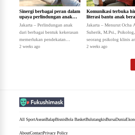
Sinergi berbagai peran dalam
Komunikasi terbuka hi
upaya perlindungan anak
literasi bantu anak ber
dari kekerasan
lapor kekerasan
Jakarta – Perlindungan anak
Jakarta – Menurut Ocha 
dari berbagai bentuk kekerasan
Suherik, M.Psi., Psikolog,
memerlukan pendekatan
seorang psikolog klinis a
holistik yang melibatkan
dan remaja, terdapat beb
2 weeks ago
2 weeks ago
banyak pihak. Psikolog klinis
pendekatan penting yang
anak dan remaja,…
dapat…
All Sport
Asean
Balap
Bisnis
Bola Basket
Bulutangkis
Bursa
Dunia
Ekon
About
Contact
Privacy Policy