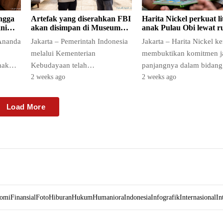
ngga
Artefak yang diserahkan FBI
Harita Nickel perkuat li
ani
akan disimpan di Museum
anak Pulau Obi lewat 
Nasional
belajar
Ananda
Jakarta – Pemerintah Indonesia
Jakarta – Harita Nickel k
melalui Kementerian
membuktikan komitmen j
nak
Kebudayaan telah
panjangnya dalam bidang
erapa
mengonfirmasi rencana
pendidikan melalui prog
2 weeks ago
2 weeks ago
penyimpanan artefak yang
rumah belajar di Pulau Ob
diserahkan FBI akan dilakukan
Program…
Load More
di Museum
omi
Finansial
Foto
Hiburan
Hukum
Humaniora
Indonesia
Infografik
Internasional
In