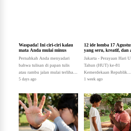
Waspada! Ini ciri-ciri kalau
12 ide lomba 17 Agustu
mata Anda mulai minus
yang seru, kreatif, dan 
mainstream untuk HUT
Pernahkah Anda menyadari
Jakarta - Perayaan Hari 
81 RI
bahwa tulisan di papan tulis
Tahun (HUT) ke-81
atau rambu jalan mulai terlihat
Kemerdekaan Republik
samar? Mungkin itu pertanda
Indonesia pada 17 Agust
5 days ago
1 week ago
bahwa penglihatan Anda…
2026 tinggal menghitung 
Seperti tahun-tahun…