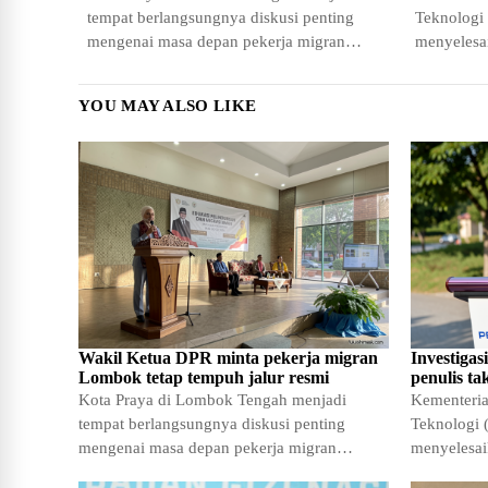
tempat berlangsungnya diskusi penting
Teknologi 
mengenai masa depan pekerja migran
menyelesai
Indonesia. Acara yang diselenggarakan di
terhadap n
SMKN 1
YOU MAY ALSO LIKE
Wakil Ketua DPR minta pekerja migran
Investiga
Lombok tetap tempuh jalur resmi
penulis ta
Kota Praya di Lombok Tengah menjadi
Kementeria
tempat berlangsungnya diskusi penting
Teknologi (
mengenai masa depan pekerja migran
menyelesai
Indonesia. Acara yang diselenggarakan di
terhadap n