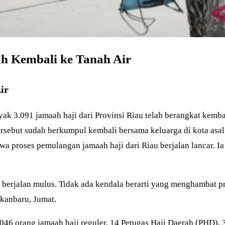
lah Kembali ke Tanah Air
ir
 3.091 jamaah haji dari Provinsi Riau telah berangkat kembal
tersebut sudah berkumpul kembali bersama keluarga di kota as
a proses pemulangan jamaah haji dari Riau berjalan lancar. 
berjalan mulus. Tidak ada kendala berarti yang menghambat pr
ekanbaru, Jumat.
i 3.046 orang jamaah haji reguler, 14 Petugas Haji Daerah (PH