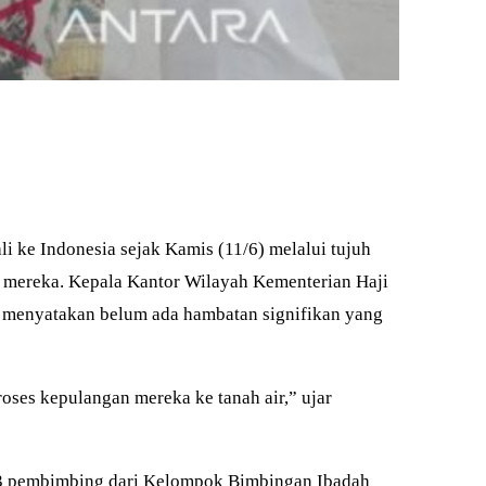
i ke Indonesia sejak Kamis (11/6) melalui tujuh
al mereka. Kepala Kantor Wilayah Kementerian Haji
Ia menyatakan belum ada hambatan signifikan yang
oses kepulangan mereka ke tanah air,” ujar
D), 3 pembimbing dari Kelompok Bimbingan Ibadah