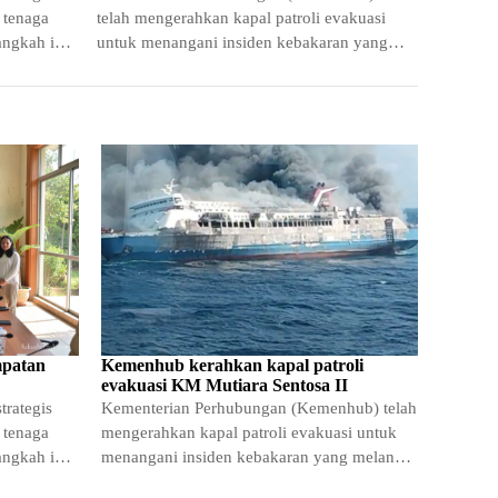
 tenaga
telah mengerahkan kapal patroli evakuasi
angkah ini
untuk menangani insiden kebakaran yang
melanda kapal penumpang KM Mutiara
Sentosa
mpatan
Kemenhub kerahkan kapal patroli
evakuasi KM Mutiara Sentosa II
trategis
Kementerian Perhubungan (Kemenhub) telah
 tenaga
mengerahkan kapal patroli evakuasi untuk
angkah ini
menangani insiden kebakaran yang melanda
kapal penumpang KM Mutiara Sentosa