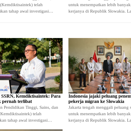
(Kemdiktisaintek) telah
untuk menempatkan lebih banyak
kan tahap awal investigasi
kerjanya di Republik Slowakia. L
askah ilmiah yang muncul di
diambil melalui Kementerian
si SSRN, Kemdiktisaintek: Para
Indonesia jajaki peluang pene
k pernah terlibat
pekerja migran ke Slowakia
n Pendidikan Tinggi, Sains, dan
Jakarta tengah menggali peluang s
Kemdiktisaintek) telah
untuk menempatkan lebih banyak
kan tahap awal investigasi
kerjanya di Republik Slowakia. L
askah ilmiah yang muncul di
diambil melalui Kementerian