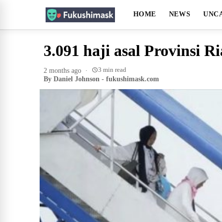
HOME
NEWS
UNC
3.091 haji asal Provinsi R
3 min read
2 months ago
·
By Daniel Johnson - fukushimask.com