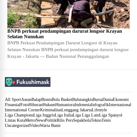
BNPB perkuat pendampingan darurat longsor Krayan
Selatan Nunukan
BNPB Perkuat Pendampingan Darurat Longsor di Krayan
Selatan Nunukan BNPB perkuat pendampingan darurat longsor
Krayan - Jakarta — Badan Nasional Penanggulangan
All Sport
Asean
Balap
Bisnis
Bola Basket
Bulutangkis
Bursa
Dunia
Ekonomi
Finansial
Foto
Hiburan
Hukum
Humaniora
Indonesia
Infografik
Internasional
International Corner
Kriminalitas
Lenggang Jakarta
Lifestyle
Liga Champions
Liga Inggris
Liga Italia
Liga Liga Lain
Liga Spanyol
Lintas Kota
Metro
News
Politik
Rilis Pers
Sepakbola
Tekno
Tenis
Uncategorized
Video
Warta Bumi