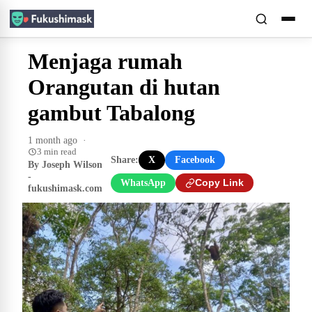
Menjaga rumah
Orangutan di hutan
gambut Tabalong
1 month ago
·
3 min read
Share:
X
Facebook
By Joseph Wilson
-
WhatsApp
Copy Link
fukushimask.com