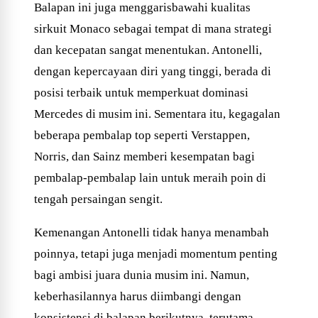
Balapan ini juga menggarisbawahi kualitas
sirkuit Monaco sebagai tempat di mana strategi
dan kecepatan sangat menentukan. Antonelli,
dengan kepercayaan diri yang tinggi, berada di
posisi terbaik untuk memperkuat dominasi
Mercedes di musim ini. Sementara itu, kegagalan
beberapa pembalap top seperti Verstappen,
Norris, dan Sainz memberi kesempatan bagi
pembalap-pembalap lain untuk meraih poin di
tengah persaingan sengit.
Kemenangan Antonelli tidak hanya menambah
poinnya, tetapi juga menjadi momentum penting
bagi ambisi juara dunia musim ini. Namun,
keberhasilannya harus diimbangi dengan
konsistensi di balapan berikutnya, terutama