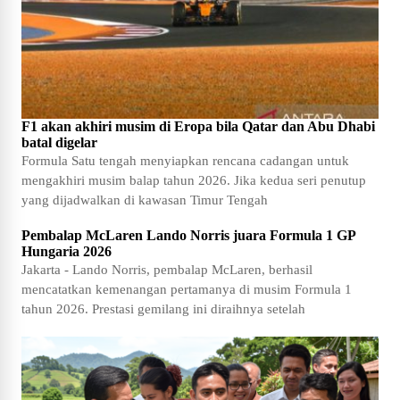
F1 akan akhiri musim di Eropa bila Qatar dan Abu Dhabi
batal digelar
Formula Satu tengah menyiapkan rencana cadangan untuk
mengakhiri musim balap tahun 2026. Jika kedua seri penutup
yang dijadwalkan di kawasan Timur Tengah
Pembalap McLaren Lando Norris juara Formula 1 GP
Hungaria 2026
Jakarta - Lando Norris, pembalap McLaren, berhasil
mencatatkan kemenangan pertamanya di musim Formula 1
tahun 2026. Prestasi gemilang ini diraihnya setelah