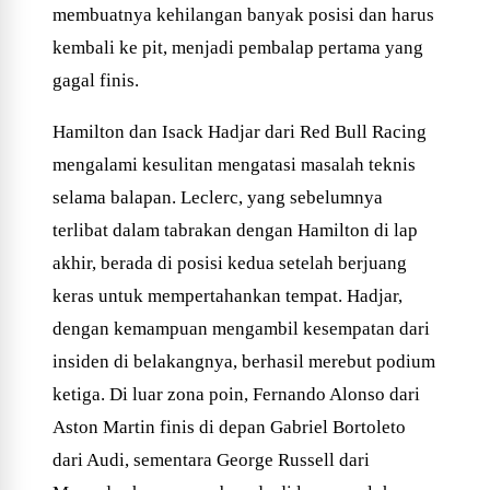
membuatnya kehilangan banyak posisi dan harus
kembali ke pit, menjadi pembalap pertama yang
gagal finis.
Hamilton dan Isack Hadjar dari Red Bull Racing
mengalami kesulitan mengatasi masalah teknis
selama balapan. Leclerc, yang sebelumnya
terlibat dalam tabrakan dengan Hamilton di lap
akhir, berada di posisi kedua setelah berjuang
keras untuk mempertahankan tempat. Hadjar,
dengan kemampuan mengambil kesempatan dari
insiden di belakangnya, berhasil merebut podium
ketiga. Di luar zona poin, Fernando Alonso dari
Aston Martin finis di depan Gabriel Bortoleto
dari Audi, sementara George Russell dari