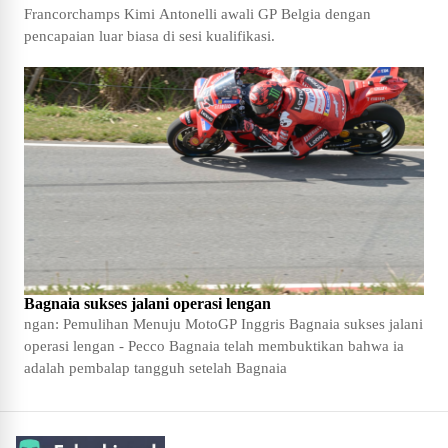
Francorchamps Kimi Antonelli awali GP Belgia dengan
pencapaian luar biasa di sesi kualifikasi.
Bagnaia sukses jalani operasi lengan
ngan: Pemulihan Menuju MotoGP Inggris Bagnaia sukses jalani
operasi lengan - Pecco Bagnaia telah membuktikan bahwa ia
adalah pembalap tangguh setelah Bagnaia