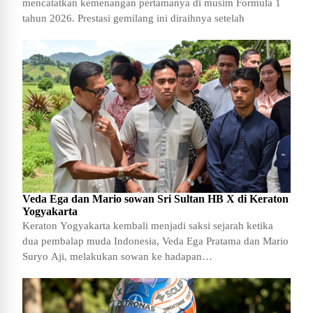
mencatatkan kemenangan pertamanya di musim Formula 1
tahun 2026. Prestasi gemilang ini diraihnya setelah
Veda Ega dan Mario sowan Sri Sultan HB X di Keraton
Yogyakarta
Keraton Yogyakarta kembali menjadi saksi sejarah ketika
dua pembalap muda Indonesia, Veda Ega Pratama dan Mario
Suryo Aji, melakukan sowan ke hadapan…