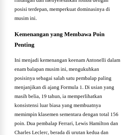
rintangan dan menyelesaikan lomba dengan
posisi terdepan, memperkuat dominasinya di
musim ini.
Kemenangan yang Membawa Poin
Penting
Ini menjadi kemenangan keenam Antonelli dalam
enam balapan musim ini, mengukuhkan
posisinya sebagai salah satu pembalap paling
menjanjikan di ajang Formula 1. Di usian yang
masih belia, 19 tahun, ia memperlihatkan
konsistensi luar biasa yang membuatnya
memimpin klasemen sementara dengan total 156
poin. Dua pembalap Ferrari, Lewis Hamilton dan
Charles Leclerc, berada di urutan kedua dan