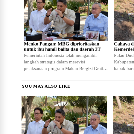
Menko Pangan: MBG diprioritaskan
Cahaya d
untuk ibu hamil-balita dan daerah 3T
Kemerde
Pemerintah Indonesia telah mengambil
Pulau Dude
langkah strategis dalam merevisi
Kabupaten
pelaksanaan program Makan Bergizi Gratis
babak baru
(MBG) melalui penajaman sasaran yang
perkemban
lebih
akan mera
YOU MAY ALSO LIKE