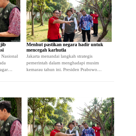
jib
Menhut pastikan negara hadir untuk
si
mencegah karhutla
 Nasional
Jakarta menandai langkah strategis
ada
pemerintah dalam menghadapi musim
 agar
kemarau tahun ini. Presiden Prabowo
 produk
Subianto telah memberikan arahan tegas
kepada seluruh