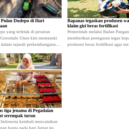
 Pulau Dudepo di Hari
Bapanas tegaskan produsen wa
aan
klaim gizi beras fortifikasi
o yang terletak di perairan
Pemerintah melalui Badan Pangan
Gorontalo Utara kini memasuki
memberikan penegasan tegas kepa
 dalam sejarah perkembangannya.
produsen beras fortifikasi agar m
 setempat akan merasakan
kandungan gizi pada produk
s tiga jenama di Pegadaian
t serempak turun
 Indonesia kembali mencatatkan
nan harga pada hari Jumat ini.