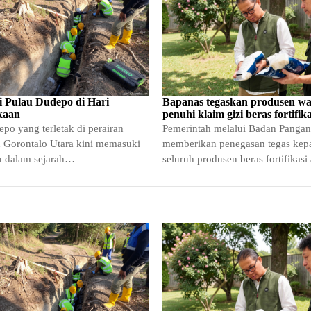
i Pulau Dudepo di Hari
Bapanas tegaskan produsen wa
kaan
penuhi klaim gizi beras fortifika
po yang terletak di perairan
Pemerintah melalui Badan Pangan
 Gorontalo Utara kini memasuki
memberikan penegasan tegas kep
 dalam sejarah
seluruh produsen beras fortifikasi
gannya. Masyarakat setempat
memastikan kandungan gizi pada
sakan