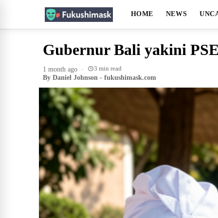
HOME
NEWS
UNC
Gubernur Bali yakini PSEL
3 min read
1 month ago
·
By Daniel Johnson - fukushimask.com