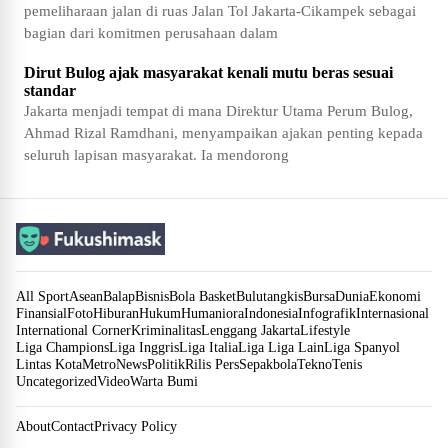
pemeliharaan jalan di ruas Jalan Tol Jakarta-Cikampek sebagai
bagian dari komitmen perusahaan dalam
Dirut Bulog ajak masyarakat kenali mutu beras sesuai
standar
Jakarta menjadi tempat di mana Direktur Utama Perum Bulog,
Ahmad Rizal Ramdhani, menyampaikan ajakan penting kepada
seluruh lapisan masyarakat. Ia mendorong
All Sport
Asean
Balap
Bisnis
Bola Basket
Bulutangkis
Bursa
Dunia
Ekonomi
Finansial
Foto
Hiburan
Hukum
Humaniora
Indonesia
Infografik
Internasional
International Corner
Kriminalitas
Lenggang Jakarta
Lifestyle
Liga Champions
Liga Inggris
Liga Italia
Liga Liga Lain
Liga Spanyol
Lintas Kota
Metro
News
Politik
Rilis Pers
Sepakbola
Tekno
Tenis
Uncategorized
Video
Warta Bumi
About
Contact
Privacy Policy