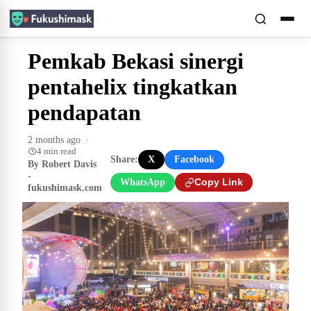
Pemkab Bekasi sinergi
pentahelix tingkatkan
pendapatan
2 months ago
·
4 min read
Share:
X
Facebook
By Robert Davis
-
WhatsApp
Copy Link
fukushimask.com