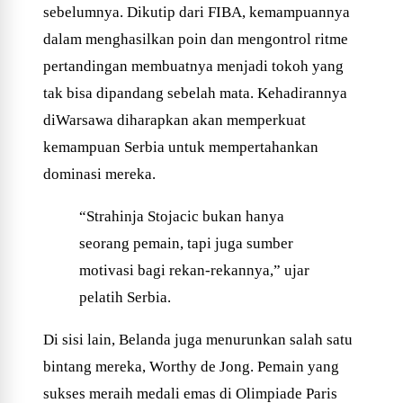
sebelumnya. Dikutip dari FIBA, kemampuannya
dalam menghasilkan poin dan mengontrol ritme
pertandingan membuatnya menjadi tokoh yang
tak bisa dipandang sebelah mata. Kehadirannya
diWarsawa diharapkan akan memperkuat
kemampuan Serbia untuk mempertahankan
dominasi mereka.
“Strahinja Stojacic bukan hanya
seorang pemain, tapi juga sumber
motivasi bagi rekan-rekannya,” ujar
pelatih Serbia.
Di sisi lain, Belanda juga menurunkan salah satu
bintang mereka, Worthy de Jong. Pemain yang
sukses meraih medali emas di Olimpiade Paris