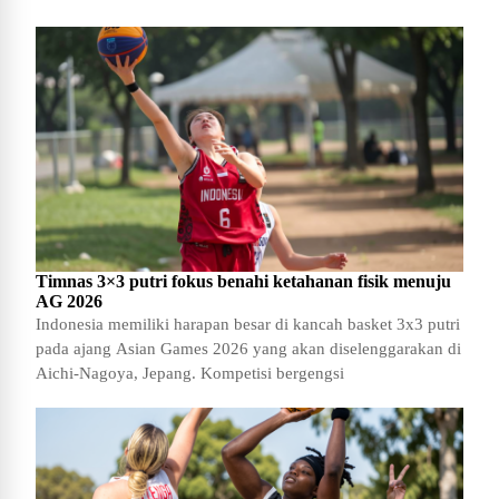
Timnas 3×3 putri fokus benahi ketahanan fisik menuju
AG 2026
Indonesia memiliki harapan besar di kancah basket 3x3 putri
pada ajang Asian Games 2026 yang akan diselenggarakan di
Aichi-Nagoya, Jepang. Kompetisi bergengsi