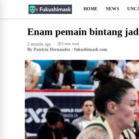
HOME
NEWS
UNC
Enam pemain bintang jadi
3 min read
2 months ago
·
By Patricia Hernandez - fukushimask.com