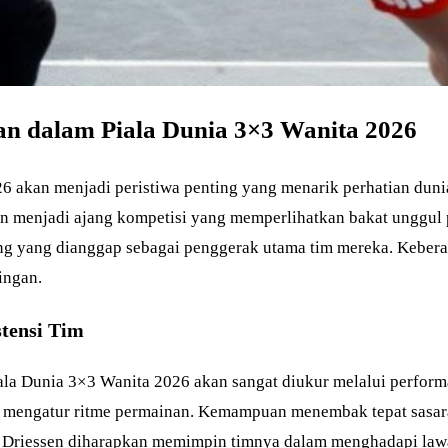
an dalam Piala Dunia 3×3 Wanita 2026
 akan menjadi peristiwa penting yang menarik perhatian dun
an menjadi ajang kompetisi yang memperlihatkan bakat unggul 
ang yang dianggap sebagai penggerak utama tim mereka. Keber
ingan.
stensi Tim
a Dunia 3×3 Wanita 2026 akan sangat diukur melalui performa 
 mengatur ritme permainan. Kemampuan menembak tepat sasara
k. Driessen diharapkan memimpin timnya dalam menghadapi law