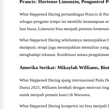
Prancis: Hortense Limouzin, Pengontrol 
What Happened During pertandingan Prancis di Pia
sebagai pengatur tempo ini memiliki kemampuan u
luar biasa, Limouzin bisa menjadi penentu kemenan
What Happened During sebelumnya menunjukkan ba
mumpuni, tetapi juga menunjukkan mentalitas yan
menghadapi tekanan. Kombinasi antara pengalaman
Amerika Serikat: Mikaylah Williams, Bin
What Happened During ajang internasional Piala Du
Dunia 2025, Williams kembali dengan motivasi tin
untuk menjadi pemain kunci di Warsawa.
What Happened During kompetisi ini bisa menjadi b