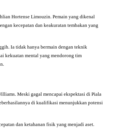
hlian Hortense Limouzin. Pemain yang dikenal
Dengan kecepatan dan keakuratan tembakan yang
h. Ia tidak hanya bermain dengan teknik
gai kekuatan mental yang mendorong tim
n.
lliams. Meski gagal mencapai ekspektasi di Piala
berhasilannya di kualifikasi menunjukkan potensi
epatan dan ketahanan fisik yang menjadi aset.