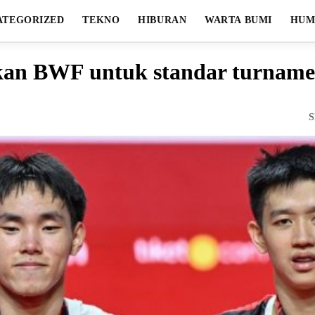
ATEGORIZED
TEKNO
HIBURAN
WARTA BUMI
HUM
ukan BWF untuk standar turname
S