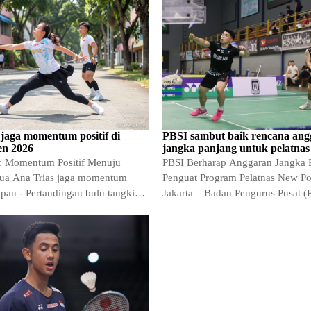
 jaga momentum positif di
PBSI sambut baik rencana ang
en 2026
jangka panjang untuk pelatnas
: Momentum Positif Menuju
PBSI Berharap Anggaran Jangka 
ua Ana Trias jaga momentum
Penguat Program Pelatnas New Pol
Japan - Pertandingan bulu tangkis
Jakarta – Badan Pengurus Pusat (
nternasional kembali…
Persatuan Bulu Tangkis Seluruh I