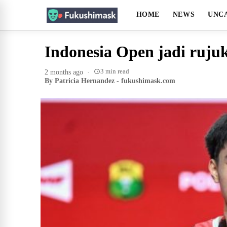
HOME
NEWS
UNC
Indonesia Open jadi ruj
3 min read
2 months ago
·
By Patricia Hernandez - fukushimask.com