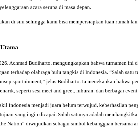
elenggaraan acara serupa di masa depan.
ukan di sini sehingga kami bisa mempersiapkan tuan rumah lai
n Utama
2026, Achmad Budiharto, mengungkapkan bahwa turnamen ini di
aan terhadap olahraga bulu tangkis di Indonesia. “Salah satu
onsep sportainment,” jelas Budiharto. Ia menekankan bahwa 
arik, seperti sesi meet and greet, hiburan, dan berbagai event d
kil Indonesia menjadi juara belum terwujud, keberhasilan pe
tujuan yang ingin dicapai. Salah satunya adalah membangkitkan
the Nation” diwujudkan sebagai simbol kebanggaan bersama an