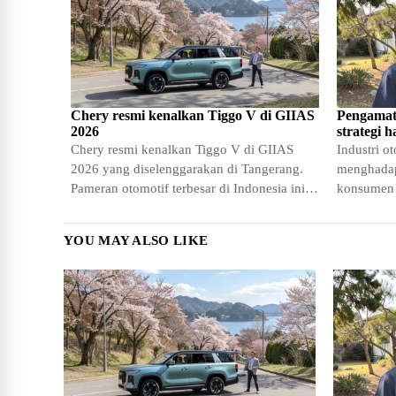
Chery resmi kenalkan Tiggo V di GIIAS
Pengamat
2026
strategi 
Chery resmi kenalkan Tiggo V di GIIAS
Industri o
2026 yang diselenggarakan di Tangerang.
menghadap
Pameran otomotif terbesar di Indonesia ini
konsumen m
menjadi panggung strategis bagi…
yang lebih
YOU MAY ALSO LIKE