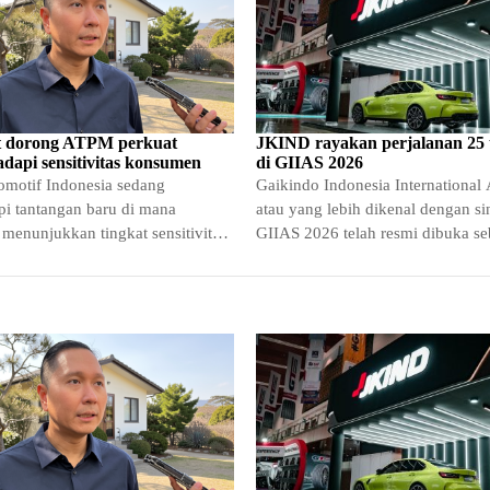
 dorong ATPM perkuat
JKIND rayakan perjalanan 25
hadapi sensitivitas konsumen
di GIIAS 2026
tomotif Indonesia sedang
Gaikindo Indonesia International
i tantangan baru di mana
atau yang lebih dikenal dengan s
enunjukkan tingkat sensitivitas
GIIAS 2026 telah resmi dibuka se
 tinggi terhadap perubahan harga
ajang pameran otomotif terbesar d