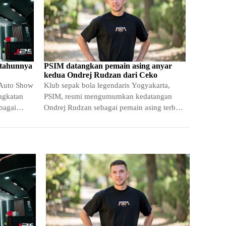
 tahunnya
PSIM datangkan pemain asing anyar
kedua Ondrej Rudzan dari Ceko
 Auto Show
Klub sepak bola legendaris Yogyakarta,
ingkatan
PSIM, resmi mengumumkan kedatangan
bagai
Ondrej Rudzan sebagai pemain asing terbaru
i
mereka. Setelah sebelumnya merekrut