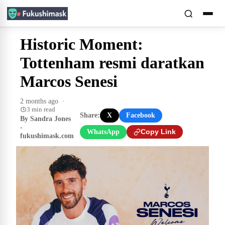
Historic Moment:
Tottenham resmi daratkan
Marcos Senesi
2 months ago
·
3 min read
Share:
X
Facebook
By Sandra Jones
-
WhatsApp
Copy Link
fukushimask.com