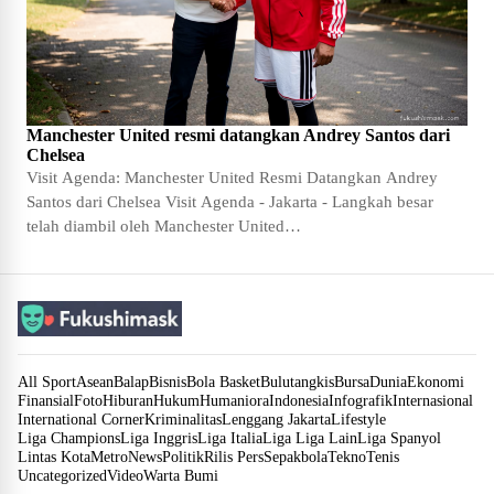
Manchester United resmi datangkan Andrey Santos dari
Chelsea
Visit Agenda: Manchester United Resmi Datangkan Andrey
Santos dari Chelsea Visit Agenda - Jakarta - Langkah besar
telah diambil oleh Manchester United…
All Sport
Asean
Balap
Bisnis
Bola Basket
Bulutangkis
Bursa
Dunia
Ekonomi
Finansial
Foto
Hiburan
Hukum
Humaniora
Indonesia
Infografik
Internasional
International Corner
Kriminalitas
Lenggang Jakarta
Lifestyle
Liga Champions
Liga Inggris
Liga Italia
Liga Liga Lain
Liga Spanyol
Lintas Kota
Metro
News
Politik
Rilis Pers
Sepakbola
Tekno
Tenis
Uncategorized
Video
Warta Bumi