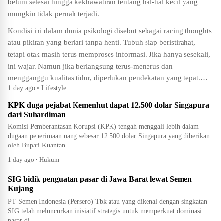
belum selesai hingga kekhawatiran tentang hal-hal kecil yang
mungkin tidak pernah terjadi.
Kondisi ini dalam dunia psikologi disebut sebagai racing thoughts
atau pikiran yang berlari tanpa henti. Tubuh siap beristirahat,
tetapi otak masih terus memproses informasi. Jika hanya sesekali,
ini wajar. Namun jika berlangsung terus-menerus dan
mengganggu kualitas tidur, diperlukan pendekatan yang tepat.…
1 day ago • Lifestyle
KPK duga pejabat Kemenhut dapat 12.500 dolar Singapura
dari Suhardiman
Komisi Pemberantasan Korupsi (KPK) tengah menggali lebih dalam
dugaan penerimaan uang sebesar 12.500 dolar Singapura yang diberikan
oleh Bupati Kuantan
1 day ago • Hukum
SIG bidik penguatan pasar di Jawa Barat lewat Semen
Kujang
PT Semen Indonesia (Persero) Tbk atau yang dikenal dengan singkatan
SIG telah meluncurkan inisiatif strategis untuk memperkuat dominasi
pasar di…