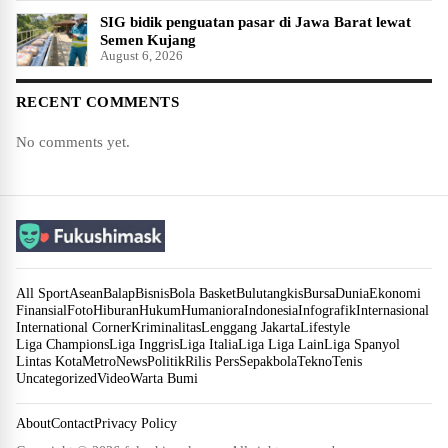
SIG bidik penguatan pasar di Jawa Barat lewat
Semen Kujang
August 6, 2026
RECENT COMMENTS
No comments yet.
All Sport
Asean
Balap
Bisnis
Bola Basket
Bulutangkis
Bursa
Dunia
Ekonomi
Finansial
Foto
Hiburan
Hukum
Humaniora
Indonesia
Infografik
Internasional
International Corner
Kriminalitas
Lenggang Jakarta
Lifestyle
Liga Champions
Liga Inggris
Liga Italia
Liga Liga Lain
Liga Spanyol
Lintas Kota
Metro
News
Politik
Rilis Pers
Sepakbola
Tekno
Tenis
Uncategorized
Video
Warta Bumi
About
Contact
Privacy Policy