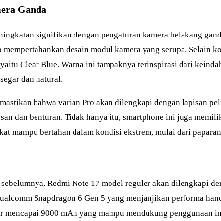
mera Ganda
ningkatan signifikan dengan pengaturan kamera belakang ganda
p mempertahankan desain modul kamera yang serupa. Selain kon
yaitu Clear Blue. Warna ini tampaknya terinspirasi dari keinda
egar dan natural.
emastikan bahwa varian Pro akan dilengkapi dengan lapisan peli
n dan benturan. Tidak hanya itu, smartphone ini juga memiliki
at mampu bertahan dalam kondisi ekstrem, mulai dari paparan
r sebelumnya, Redmi Note 17 model reguler akan dilengkapi den
et Qualcomm Snapdragon 6 Gen 5 yang menjanjikan performa hand
esar mencapai 9000 mAh yang mampu mendukung penggunaan inte