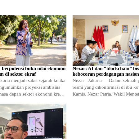
 berpotensi buka nilai ekonomi
Nezar: AI dan “blockchain” bi
un di sektor ekraf
kebocoran perdagangan nasion
karta menjadi saksi sejarah ketika
Nezar - Jakarta — Dalam sebuah 
ngumumkan proyeksi ambisius
resmi yang dikonfirmasi di ibu ko
asa depan sektor ekonomi kreatif
Kamis, Nezar Patria, Wakil Menter
di Tanah Air
Komunikasi dan…