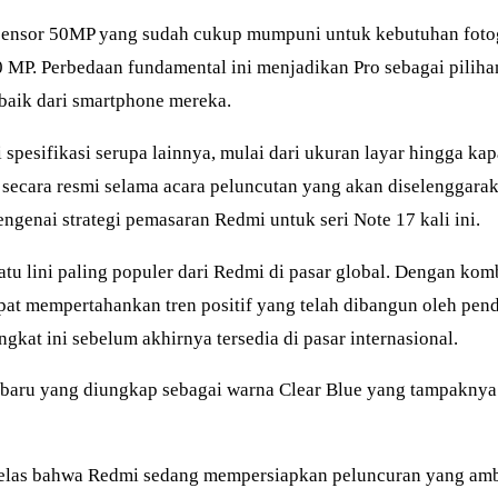
sensor 50MP yang sudah cukup mumpuni untuk kebutuhan fot
 MP. Perbedaan fundamental ini menjadikan Pro sebagai pilihan
baik dari smartphone mereka.
pesifikasi serupa lainnya, mulai dari ukuran layar hingga kapa
secara resmi selama acara peluncutan yang akan diselenggarak
enai strategi pemasaran Redmi untuk seri Note 17 kali ini.
satu lini paling populer dari Redmi di pasar global. Dengan ko
apat mempertahankan tren positif yang telah dibangun oleh pe
t ini sebelum akhirnya tersedia di pasar internasional.
aru yang diungkap sebagai warna Clear Blue yang tampaknya teri
elas bahwa Redmi sedang mempersiapkan peluncuran yang ambis