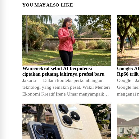
mengenai dampak
YOU MAY ALSO LIKE
Wamenekraf sebut AI berpotensi
Google: AI
ciptakan peluang lahirnya profesi baru
Rp66 trili
Jakarta — Dalam konteks perkembangan
Google - Ja
teknologi yang semakin pesat, Wakil Menteri
Google me
Ekonomi Kreatif Irene Umar menyampaikan
mengenai m
pandangan optimistis mengenai dampak
dan media 