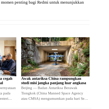
di momen penting bagi Redmi untuk menunjukkan
sa cegah
Awak antariksa China rampungkan
al
studi misi jangka panjang luar angkasa
pernyataan
Beijing — Badan Antariksa Berawak
ta pada
Tiongkok (China Manned Space Agency
enteri
atau CMSA) mengumumkan pada hari Senin
tanggal 20 Juli bahwa ketiga anggota…