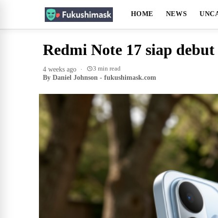
HOME
NEWS
UNC
Redmi Note 17 siap debut 
3 min read
4 weeks ago
·
By Daniel Johnson - fukushimask.com