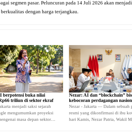
bagai segmen pasar. Peluncuran pada 14 Juli 2026 akan menja
erkualitas dengan harga terjangkau.
I berpotensi buka nilai
Nezar: AI dan “blockchain” bi
p66 triliun di sektor ekraf
kebocoran perdagangan nasion
akarta menjadi saksi sejarah
Nezar - Jakarta — Dalam sebuah 
ogle mengumumkan proyeksi
resmi yang dikonfirmasi di ibu ko
mengenai masa depan sektor
hari Kamis, Nezar Patria, Wakil M
eatif dan media di Tanah Air
Komunikasi dan…