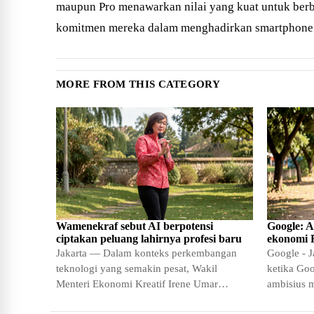
maupun Pro menawarkan nilai yang kuat untuk ber
komitmen mereka dalam menghadirkan smartphone b
MORE FROM THIS CATEGORY
Wamenekraf sebut AI berpotensi
Google: A
ciptakan peluang lahirnya profesi baru
ekonomi R
Jakarta — Dalam konteks perkembangan
Google - J
teknologi yang semakin pesat, Wakil
ketika Go
Menteri Ekonomi Kreatif Irene Umar
ambisius 
menyampaikan pandangan optimistis
ekonomi kr