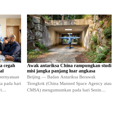
sa cegah
Awak antariksa China rampungkan studi
al
misi jangka panjang luar angkasa
pernyataan
Beijing — Badan Antariksa Berawak
ta pada hari
Tiongkok (China Manned Space Agency atau
i
CMSA) mengumumkan pada hari Senin
tanggal 20 Juli bahwa ketiga anggota…