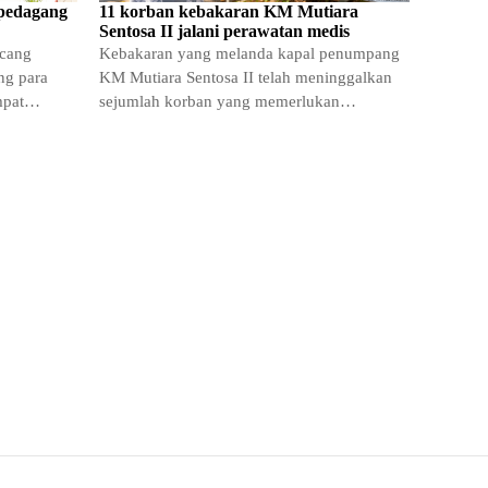
 pedagang
11 korban kebakaran KM Mutiara
Sentosa II jalani perawatan medis
ncang
Kebakaran yang melanda kapal penumpang
ng para
KM Mutiara Sentosa II telah meninggalkan
mpat
sejumlah korban yang memerlukan
upan
penanganan medis intensif. Dari keseluruhan