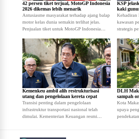
42 persen tiket terjual, MotoGP Indonesia
KSP jelas
2026 dikemas lebih menarik
kaki gunu
Antusiasme masyarakat terhadap ajang balap
Kehadiran 
motor kelas dunia semakin terlihat jelas.
kawasan p
Penjualan tiket untuk MotoGP Indonesia
strategis 
tahun 2026 menunjukkan angka yang
layanan ke
yang
Kemenkeu ambil alih restrukturisasi
DLH Makas
utang dan pengelolaan kereta cepat
sampah or
Transisi penting dalam pengelolaan
Kota Makas
infrastruktur transportasi nasional telah
upaya peng
dimulai. Kementerian Keuangan resmi
pendekatan
mengambil alih tanggung jawab penuh atas
seluruh lap