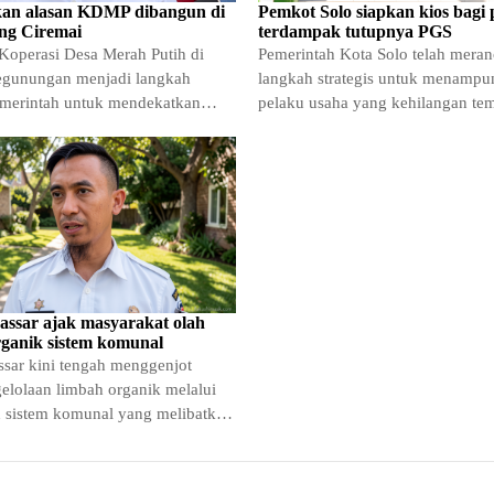
kan alasan KDMP dibangun di
Pemkot Solo siapkan kios bagi
ng Ciremai
terdampak tutupnya PGS
Koperasi Desa Merah Putih di
Pemerintah Kota Solo telah mera
egunungan menjadi langkah
langkah strategis untuk menampu
pemerintah untuk mendekatkan
pelaku usaha yang kehilangan te
butuhan pokok kepada warga
berjualan akibat keputusan penut
permanen
sar ajak masyarakat olah
ganik sistem komunal
sar kini tengah menggenjot
elolaan limbah organik melalui
 sistem komunal yang melibatkan
isan masyarakat. Inisiatif