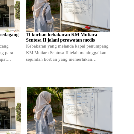
 pedagang
11 korban kebakaran KM Mutiara
Sentosa II jalani perawatan medis
ncang
Kebakaran yang melanda kapal penumpang
ng para
KM Mutiara Sentosa II telah meninggalkan
mpat
sejumlah korban yang memerlukan
upan
penanganan medis intensif. Dari
keseluruhan