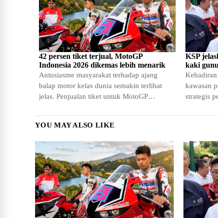
42 persen tiket terjual, MotoGP
KSP jela
Indonesia 2026 dikemas lebih menarik
kaki gun
Antusiasme masyarakat terhadap ajang
Kehadiran
balap motor kelas dunia semakin terlihat
kawasan p
jelas. Penjualan tiket untuk MotoGP
strategis 
Indonesia tahun 2026 menunjukkan angka
layanan k
yang
yang
YOU MAY ALSO LIKE