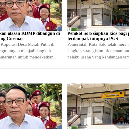
skan alasan KDMP dibangun di
Pemkot Solo siapkan kios bagi
ung Ciremai
terdampak tutupnya PGS
 Koperasi Desa Merah Putih di
Pemerintah Kota Solo telah mera
egunungan menjadi langkah
langkah strategis untuk menampu
pemerintah untuk mendekatkan
pelaku usaha yang kehilangan te
ebutuhan pokok kepada warga
berjualan akibat keputusan penut
permanen