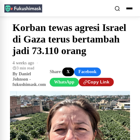
Korban tewas agresi Israel
di Gaza terus bertambah
jadi 73.110 orang
4 weeks ago
·
3 min read
Share:
X
Facebook
By Daniel
Johnson -
WhatsApp
Copy Link
fukushimask.com