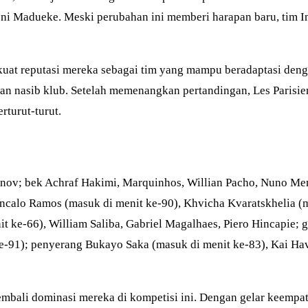
Noni Madueke. Meski perubahan ini memberi harapan baru, tim 
t reputasi mereka sebagai tim yang mampu beradaptasi dengan
kan nasib klub. Setelah memenangkan pertandingan, Les Parisi
turut-turut.
nov; bek Achraf Hakimi, Marquinhos, Willian Pacho, Nuno Men
alo Ramos (masuk di menit ke-90), Khvicha Kvaratskhelia (ma
t ke-66), William Saliba, Gabriel Magalhaes, Piero Hincapie; 
e-91); penyerang Bukayo Saka (masuk di menit ke-83), Kai Hav
ali dominasi mereka di kompetisi ini. Dengan gelar keempat