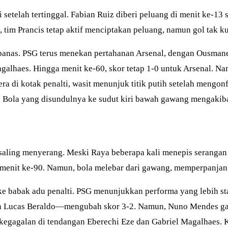
etelah tertinggal. Fabian Ruiz diberi peluang di menit ke-13 
 tim Prancis tetap aktif menciptakan peluang, namun gol tak k
 panas. PSG terus menekan pertahanan Arsenal, dengan Ousma
alhaes. Hingga menit ke-60, skor tetap 1-0 untuk Arsenal. Na
ra di kotak penalti, wasit menunjuk titik putih setelah mengo
 Bola yang disundulnya ke sudut kiri bawah gawang mengakiba
 saling menyerang. Meski Raya beberapa kali menepis seranga
i menit ke-90. Namun, bola melebar dari gawang, memperpanjan
 ke babak adu penalti. PSG menunjukkan performa yang lebih st
n Lucas Beraldo—mengubah skor 3-2. Namun, Nuno Mendes gaga
kegagalan di tendangan Eberechi Eze dan Gabriel Magalhaes. 