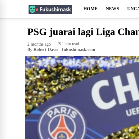
HOME
NEWS
UNC
PSG juarai lagi Liga Cham
4 min read
2 months ago
·
By Robert Davis - fukushimask.com