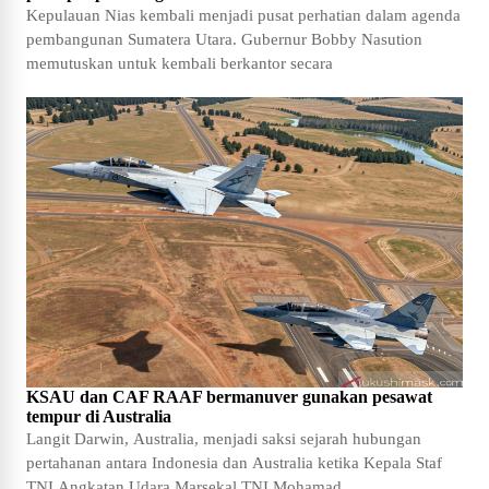
Kepulauan Nias kembali menjadi pusat perhatian dalam agenda
pembangunan Sumatera Utara. Gubernur Bobby Nasution
memutuskan untuk kembali berkantor secara
KSAU dan CAF RAAF bermanuver gunakan pesawat
tempur di Australia
Langit Darwin, Australia, menjadi saksi sejarah hubungan
pertahanan antara Indonesia dan Australia ketika Kepala Staf
TNI Angkatan Udara Marsekal TNI Mohamad