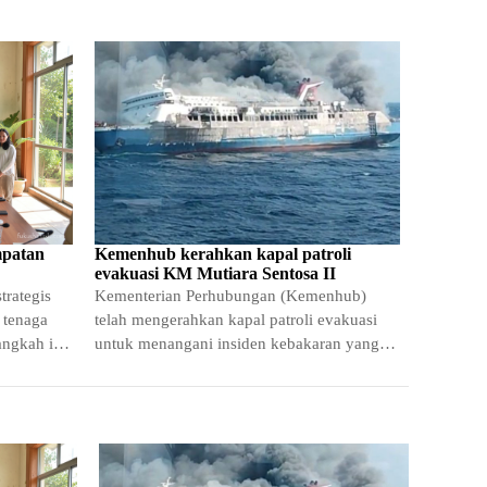
mpatan
Kemenhub kerahkan kapal patroli
evakuasi KM Mutiara Sentosa II
trategis
Kementerian Perhubungan (Kemenhub)
 tenaga
telah mengerahkan kapal patroli evakuasi
angkah ini
untuk menangani insiden kebakaran yang
melanda kapal penumpang KM Mutiara
Sentosa