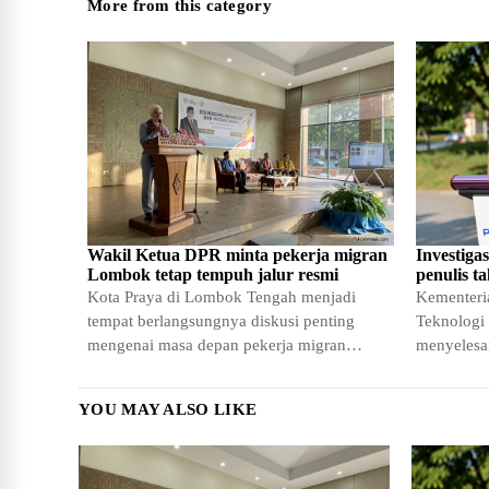
More from this category
Wakil Ketua DPR minta pekerja migran
Investiga
Lombok tetap tempuh jalur resmi
penulis ta
Kota Praya di Lombok Tengah menjadi
Kementeria
tempat berlangsungnya diskusi penting
Teknologi 
mengenai masa depan pekerja migran
menyelesai
Indonesia. Acara yang diselenggarakan di
terhadap n
SMKN 1
YOU MAY ALSO LIKE