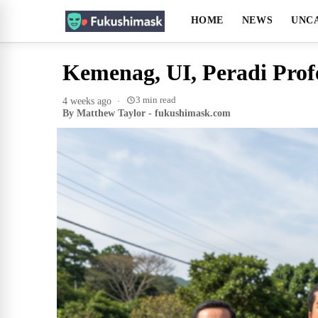
HOME
NEWS
UNC
Kemenag, UI, Peradi Profe
3 min read
4 weeks ago
·
By Matthew Taylor - fukushimask.com