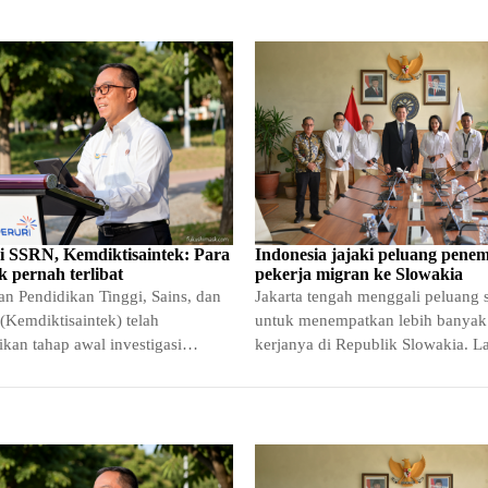
si SSRN, Kemdiktisaintek: Para
Indonesia jajaki peluang pene
k pernah terlibat
pekerja migran ke Slowakia
n Pendidikan Tinggi, Sains, dan
Jakarta tengah menggali peluang s
(Kemdiktisaintek) telah
untuk menempatkan lebih banyak
kan tahap awal investigasi
kerjanya di Republik Slowakia. L
askah ilmiah yang muncul di
diambil melalui Kementerian