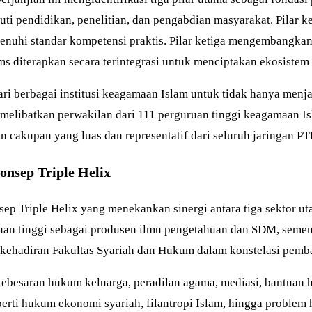
ti pendidikan, penelitian, dan pengabdian masyarakat. Pilar
nuhi standar kompetensi praktis. Pilar ketiga mengembangkan 
s diterapkan secara terintegrasi untuk menciptakan ekosistem
ri berbagai institusi keagamaan Islam untuk tidak hanya menja
melibatkan perwakilan dari 111 perguruan tinggi keagamaan I
cakupan yang luas dan representatif dari seluruh jaringan PTK
onsep Triple Helix
nsep Triple Helix yang menekankan sinergi antara tiga sektor 
uruan tinggi sebagai produsen ilmu pengetahuan dan SDM, sement
at kehadiran Fakultas Syariah dan Hukum dalam konstelasi pemb
ebesaran hukum keluarga, peradilan agama, mediasi, bantuan 
eperti hukum ekonomi syariah, filantropi Islam, hingga proble