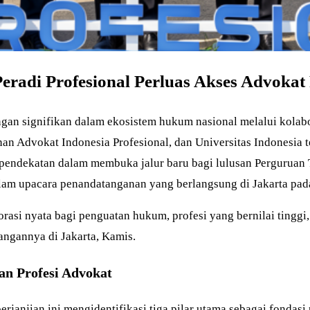
Peradi Profesional Perluas Akses Advoka
n signifikan dalam ekosistem hukum nasional melalui kolaboras
n Advokat Indonesia Profesional, dan Universitas Indonesia t
pendekatan dalam membuka jalur baru bagi lulusan Perguruan 
am upacara penandatanganan yang berlangsung di Jakarta pada
orasi nyata bagi penguatan hukum, profesi yang bernilai tinggi,
ngannya di Jakarta, Kamis.
an Profesi Advokat
rjanjian ini mengidentifikasi tiga pilar utama sebagai fondasi