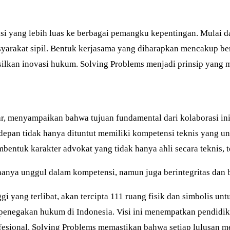
i yang lebih luas ke berbagai pemangku kepentingan. Mulai da
rakat sipil. Bentuk kerjasama yang diharapkan mencakup berb
ilkan inovasi hukum. Solving Problems menjadi prinsip yang m
ar, menyampaikan bahwa tujuan fundamental dari kolaborasi i
depan tidak hanya dituntut memiliki kompetensi teknis yang ung
ntuk karakter advokat yang tidak hanya ahli secara teknis, tet
anya unggul dalam kompetensi, namun juga berintegritas dan be
 yang terlibat, akan tercipta 111 ruang fisik dan simbolis un
 penegakan hukum di Indonesia. Visi ini menempatkan pendidik
fesional. Solving Problems memastikan bahwa setiap lulusan me