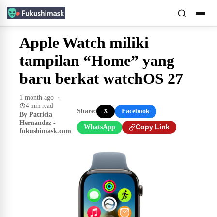
Apple Watch miliki
tampilan “Home” yang
baru berkat watchOS 27
1 month ago
·
4 min read
Share:
X
Facebook
By Patricia
Hernandez -
WhatsApp
Copy Link
fukushimask.com