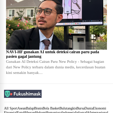
NAVI-HF gunakan AI untuk deteksi cairan paru pada
pasien gagal jantung
Gunakan AI Deteksi Cairan Paru New Policy - Sebagai bagian
dari New Policy terbaru dalam dunia medis, kecerdasan buatan
kini semakin banyak…
All Sport
Asean
Balap
Bisnis
Bola Basket
Bulutangkis
Bursa
Dunia
Ekonomi
Finansial
Foto
Hiburan
Hukum
Humaniora
Indonesia
Infografik
Internasional