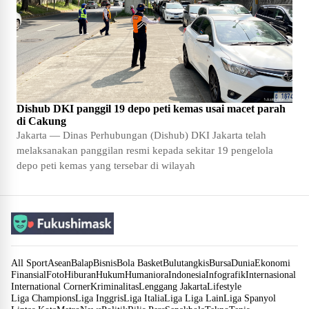
Dishub DKI panggil 19 depo peti kemas usai macet parah
di Cakung
Jakarta — Dinas Perhubungan (Dishub) DKI Jakarta telah
melaksanakan panggilan resmi kepada sekitar 19 pengelola
depo peti kemas yang tersebar di wilayah
All Sport
Asean
Balap
Bisnis
Bola Basket
Bulutangkis
Bursa
Dunia
Ekonomi
Finansial
Foto
Hiburan
Hukum
Humaniora
Indonesia
Infografik
Internasional
International Corner
Kriminalitas
Lenggang Jakarta
Lifestyle
Liga Champions
Liga Inggris
Liga Italia
Liga Liga Lain
Liga Spanyol