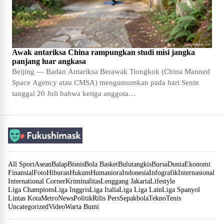
Awak antariksa China rampungkan studi misi jangka
panjang luar angkasa
Beijing — Badan Antariksa Berawak Tiongkok (China Manned
Space Agency atau CMSA) mengumumkan pada hari Senin
tanggal 20 Juli bahwa ketiga anggota…
All Sport
Asean
Balap
Bisnis
Bola Basket
Bulutangkis
Bursa
Dunia
Ekonomi
Finansial
Foto
Hiburan
Hukum
Humaniora
Indonesia
Infografik
Internasional
International Corner
Kriminalitas
Lenggang Jakarta
Lifestyle
Liga Champions
Liga Inggris
Liga Italia
Liga Liga Lain
Liga Spanyol
Lintas Kota
Metro
News
Politik
Rilis Pers
Sepakbola
Tekno
Tenis
Uncategorized
Video
Warta Bumi