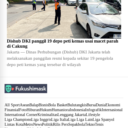
Dishub DKI panggil 19 depo peti kemas usai macet parah
di Cakung
Jakarta — Dinas Perhubungan (Dishub) DKI Jakarta telah
melaksanakan panggilan resmi kepada sekitar 19 pengelola
depo peti kemas yang tersebar di wilayah
All Sport
Asean
Balap
Bisnis
Bola Basket
Bulutangkis
Bursa
Dunia
Ekonomi
Finansial
Foto
Hiburan
Hukum
Humaniora
Indonesia
Infografik
Internasional
International Corner
Kriminalitas
Lenggang Jakarta
Lifestyle
Liga Champions
Liga Inggris
Liga Italia
Liga Liga Lain
Liga Spanyol
Lintas Kota
Metro
News
Politik
Rilis Pers
Sepakbola
Tekno
Tenis